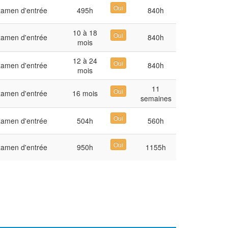
Oui
amen d'entrée
495h
840h
10 à 18
Oui
amen d'entrée
840h
mois
12 à 24
Oui
amen d'entrée
840h
mois
11
Oui
amen d'entrée
16 mois
semaines
Oui
amen d'entrée
504h
560h
Oui
amen d'entrée
950h
1155h