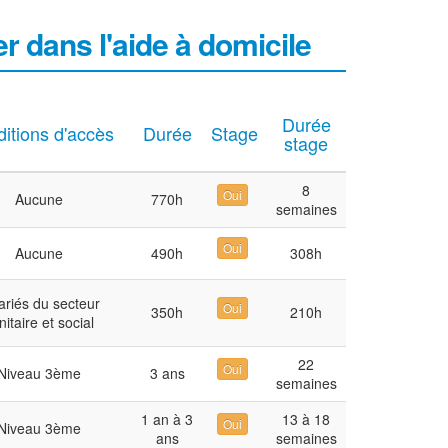
er dans l'aide à domicile
Durée
itions d'accès
Durée
Stage
stage
8
Oui
Aucune
770h
semaines
Oui
Aucune
490h
308h
ariés du secteur
Oui
350h
210h
nitaire et social
22
Oui
Niveau 3ème
3 ans
semaines
1 an à 3
13 à 18
Oui
Niveau 3ème
ans
semaines