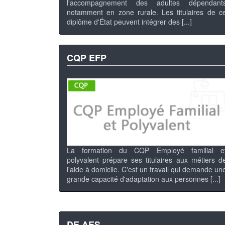
l'accompagnement des adultes dépendant
notamment en zone rurale. Les titulaires de c
diplôme d'État peuvent intégrer des [...]
CQP EFP
La formation du CQP Employé familial e
polyvalent prépare ses titulaires aux métiers d
l'aide à domicile. C'est un travail qui demande un
grande capacité d'adaptation aux personnes [...]
DE AES