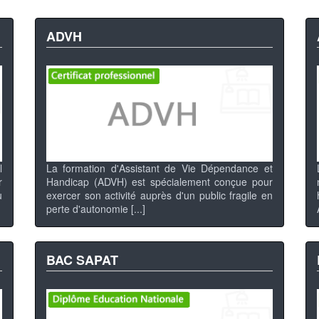
ADVH
l
La formation d'Assistant de Vie Dépendance et
r
Handicap (ADVH) est spécialement conçue pour
u
exercer son activité auprès d'un public fragile en
perte d'autonomie [...]
BAC SAPAT