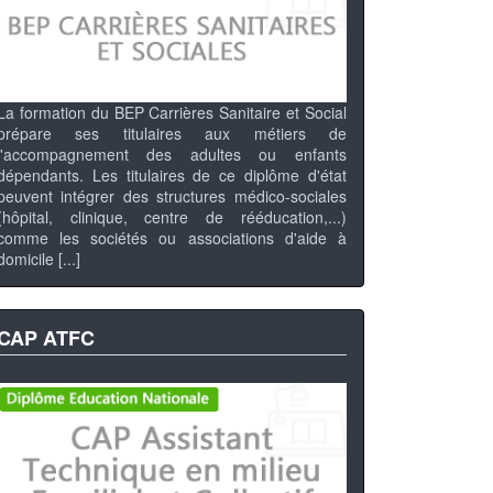
La formation du BEP Carrières Sanitaire et Social
prépare ses titulaires aux métiers de
l'accompagnement des adultes ou enfants
dépendants. Les titulaires de ce diplôme d'état
peuvent intégrer des structures médico-sociales
(hôpital, clinique, centre de rééducation,...)
comme les sociétés ou associations d'aide à
domicile [...]
CAP ATFC