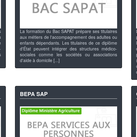
s
La formation du Bac SAPAT prépare ses titulaires
u
aux métiers de l'accompagnement des adultes ou
e
enfants dépendants. Les titulaires de ce diplôme
-
d'État peuvent intégrer des structures médico-
s
sociales comme les sociétés ou associations
d'aide à domicile [...]
BEPA SAP