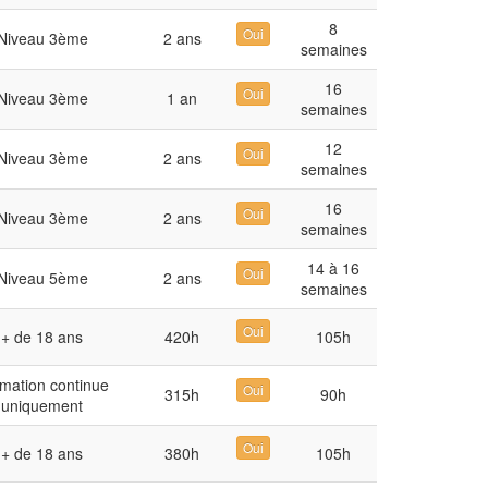
8
Oui
Niveau 3ème
2 ans
semaines
16
Oui
Niveau 3ème
1 an
semaines
12
Oui
Niveau 3ème
2 ans
semaines
16
Oui
Niveau 3ème
2 ans
semaines
14 à 16
Oui
Niveau 5ème
2 ans
semaines
Oui
+ de 18 ans
420h
105h
mation continue
Oui
315h
90h
uniquement
Oui
+ de 18 ans
380h
105h