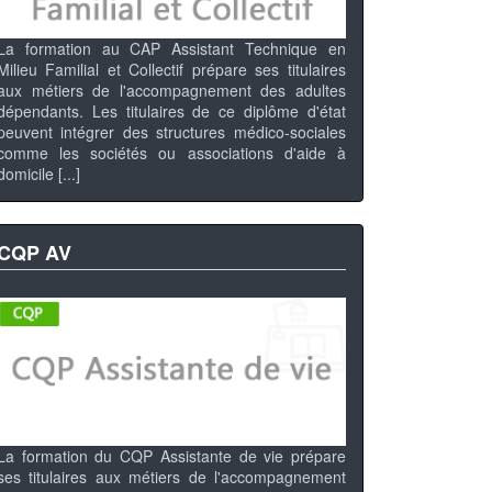
La formation au CAP Assistant Technique en
Milieu Familial et Collectif prépare ses titulaires
aux métiers de l'accompagnement des adultes
dépendants. Les titulaires de ce diplôme d'état
peuvent intégrer des structures médico-sociales
comme les sociétés ou associations d'aide à
domicile [...]
CQP AV
La formation du CQP Assistante de vie prépare
ses titulaires aux métiers de l'accompagnement