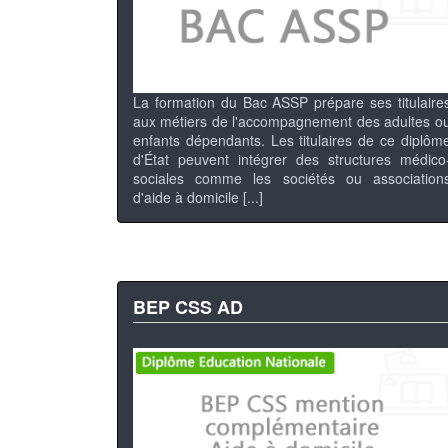
La formation du Bac ASSP prépare ses titulaire
aux métiers de l'accompagnement des adultes o
enfants dépendants. Les titulaires de ce diplôm
d'État peuvent intégrer des structures médico
sociales comme les sociétés ou association
d'aide à domicile [...]
BEP CSS AD