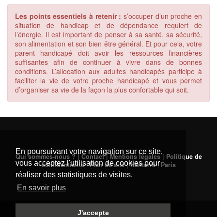
Les points essentiels à retenir :
s’occuper d’un proche en
situation de handicap et de dépendance requiert de
l’énergie. Il est important de penser à sa santé, sa sécurité,
son alimentation et son bien être général. Et pour cela, votre
parent handicapé doit avoir les ressources financières
suffisantes afin de continuer à vivre dans de bonnes
conditions. L’allocation aux adultes handicapés participe à
faciliter la vie de votre proche handicapé et vous permet
d’organiser sa vie de la façon la plus confortable qui soit.
En poursuivant votre navigation sur ce site,
Qui sommes-nous ? | Contact | Mentions légales | Politique de
vous acceptez l'utilisation de cookies pour
confidentialité
|
Plan de site
|
Nanterre
|
Paris
réaliser des statistiques de visites.
En savoir plus
J'accepte