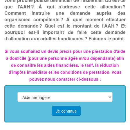
votre proche puisse bénéficier de l’essentiel. Qu’est-ce
que l’AAH ? À qui s’adresse cette allocation ?
Comment instruire une demande auprès des
organismes compétents ? À quel moment effectuer
cette demande ? Quel est le montant de l’AAH ? Et
pourquoi est-il important de faire cette demande
d’allocation aux adultes handicapés ? Faisons le point.
Si vous souhaitez un devis précis pour une prestation d'aide
à domicile (pour une personne âgée et/ou dépendante) afin
de connaître les aides financières, le tarif, la réduction
d'impôts immédiate et les conditions de prestation, vous
pouvez nous contacter ci-dessous :
Je continue