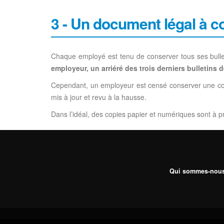
3 - Un document légal à c
Chaque employé est tenu de conserver tous ses bullet
employeur, un arriéré des trois derniers bulletins d
Cependant, un employeur est censé conserver une cop
mis à jour et revu à la hausse.
Dans l’idéal, des copies papier et numériques sont à pr
Qui sommes-nous ?