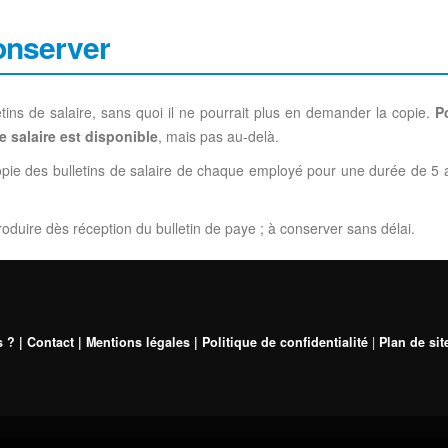
onserver
ins de salaire, sans quoi il ne pourrait plus en demander la copie.
P
e salaire est disponible
, mais pas au-delà.
ie des bulletins de salaire de chaque employé pour une durée de 5 an
oduire dès réception du bulletin de paye ; à conserver sans délai.
 | Contact | Mentions légales | Politique de confidentialité
|
Plan de sit