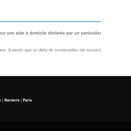
our une aide à domicile déclarée par un particulier
s. A savoir que ce délai de conservation est souvent
e
|
Nanterre
|
Paris