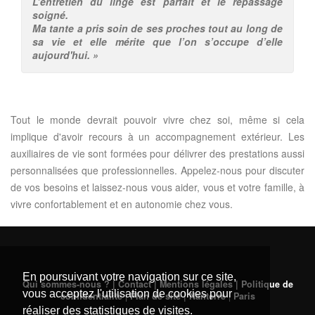
L’entretien du linge est parfait et le repassage
soigné.
Ma tante a pris soin de ses proches tout au long de
sa vie et elle mérite que l’on s’occupe d’elle
aujourd'hui. »
Tout le monde devrait pouvoir vivre chez soi, même si cela
implique d'avoir recours à un accompagnement extérieur. Les
auxiliaires de vie sont formées pour délivrer des prestations aussi
personnalisées que professionnelles. Appelez-nous pour discuter
de vos besoins et laissez-nous vous aider, vous et votre famille, à
vivre confortablement et en autonomie chez vous.
En poursuivant votre navigation sur ce site,
Qui sommes-nous ? | Contact | Mentions légales | Politique de
vous acceptez l'utilisation de cookies pour
confidentialité
|
Plan de site
|
Nanterre
|
Paris
réaliser des statistiques de visites.