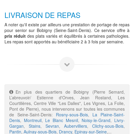
LIVRAISON DE REPAS
A noter qu'il existe par ailleurs une prestation de portage de repas
pour senior sur Bobigny (Seine-Saint-Denis). Ce service offre à
prix réduit
des plats variés et équilibrés à certaines pathologies.
Les repas sont apportés au bénéficiaire 2 à 3 fois par semaine.
En plus des quartiers de Bobigny (Pierre Semard,
L’abreuvoir/ Estienne d'Orves, Jean Rostand, Les
Courtilières, Centre Ville "Les Dalles", Les Vignes, La Folie,
Pont de Pierre), nous intervenons sur toutes les communes
de Seine-Saint-Denis:
Rosny-sous-Bois
,
La Plaine-Saint-
Denis
,
Montreuil
,
Le Blanc Mesnil
,
Noisy-le-Grand
,
Livry-
Gargan
,
Stains
,
Sevran
,
Aubervilliers
,
Clichy-sous-Bois
,
Pantin
,
Aulnay-sous-Bois
,
Drancy
,
Epinay-sur-Seine
,...